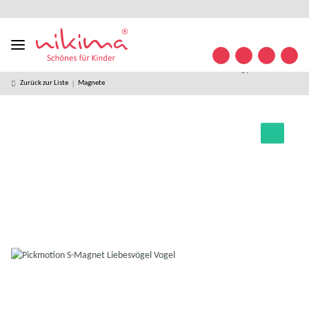
Designed
kostenloser
kostenlose
weltweiter
+49 (0)
Konta
in
Versand ab
Retoure
Versand
35841/
Germany
49 € *
63 32
09
Zurück zur Liste
Magnete