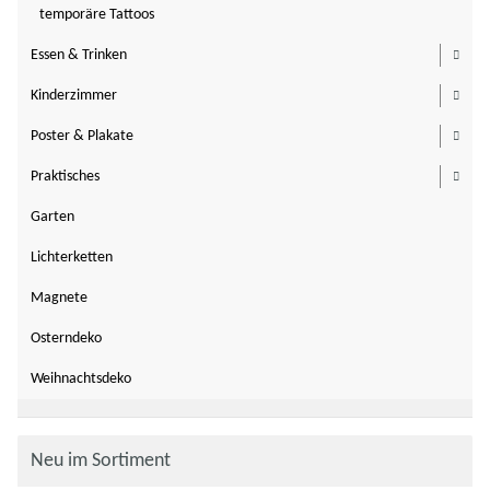
temporäre Tattoos
Essen & Trinken
Toggl
Kinderzimmer
Toggl
Poster & Plakate
Toggl
Praktisches
Toggl
Garten
Lichterketten
Magnete
Osterndeko
Weihnachtsdeko
Neu im Sortiment