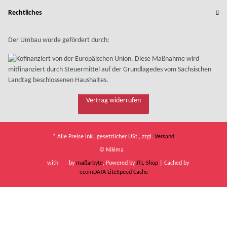
Rechtliches
Der Umbau wurde gefördert durch:
Vertrag widerrufen
* Alle Preise inkl. gesetzlicher USt., zzgl.
Versand
© Nikima
with
by
maßarbyte
, Powered by
JTL-Shop
| Cached by
ecomDATA LiteSpeed Cache