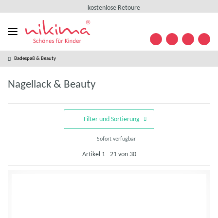
kostenlose Retoure
weltweiter Versand
+49 (0) 35841/ 63 32 09
Kontakt
Designed in Germany
Badespaß & Beauty
kostenloser Versand ab 49 € *
kostenlose Retoure
Nagellack & Beauty
weltweiter Versand
+49 (0) 35841/ 63 32 09
Kontakt
Filter und Sortierung
Sofort verfügbar
Artikel 1 - 21 von 30