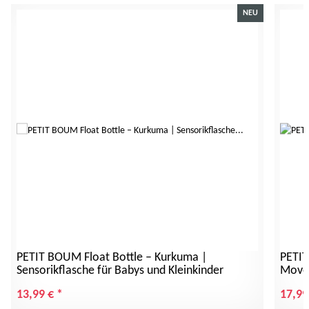
NEU
PETIT BOUM Float Bottle – Kurkuma |
PETIT
Sensorikflasche für Babys und Kleinkinder
Move 
13,99 €
*
17,99