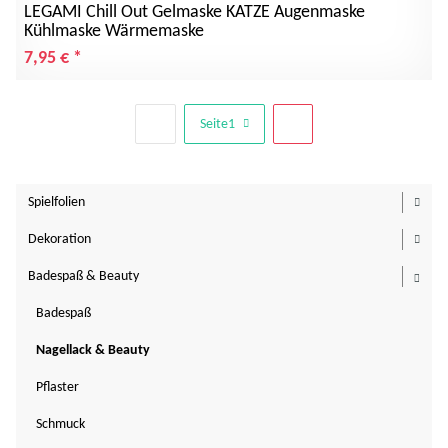
LEGAMI Chill Out Gelmaske KATZE Augenmaske
Kühlmaske Wärmemaske
7,95 €
*
Seite
1
Spielfolien
Toggl
Dekoration
Toggl
Badespaß & Beauty
Toggl
Badespaß
Nagellack & Beauty
Pflaster
Schmuck