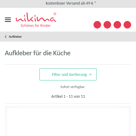
kostenloser Versand ab 49 € *
kostenlose Retoure
weltweiter Versand
+49 (0) 35841/ 63 32 09
Kontakt
Aufkleber
Designed in Germany
kostenloser Versand ab 49 € *
Aufkleber für die Küche
kostenlose Retoure
weltweiter Versand
+49 (0) 35841/ 63 32 09
Filter und Sortierung
Kontakt
Sofort verfügbar
Artikel 1 - 11 von 11