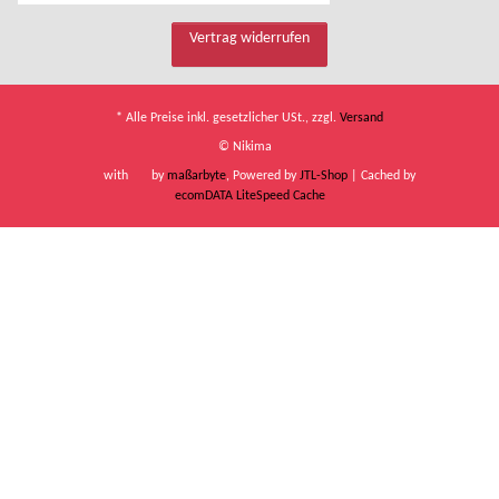
Vertrag widerrufen
* Alle Preise inkl. gesetzlicher USt., zzgl.
Versand
© Nikima
with
by
maßarbyte
, Powered by
JTL-Shop
| Cached by
ecomDATA LiteSpeed Cache