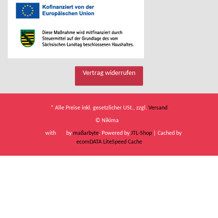
Vertrag widerrufen
* Alle Preise inkl. gesetzlicher USt., zzgl.
Versand
© Nikima
with
by
maßarbyte
, Powered by
JTL-Shop
| Cached by
ecomDATA LiteSpeed Cache