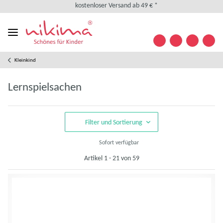
kostenlose Retoure
weltweiter Versand
+49 (0) 35841/ 63 32 09
Kontakt
Designed in Germany
Kleinkind
kostenloser Versand ab 49 € *
kostenlose Retoure
Lernspielsachen
weltweiter Versand
+49 (0) 35841/ 63 32 09
Kontakt
Filter und Sortierung
Sofort verfügbar
Artikel 1 - 21 von 59