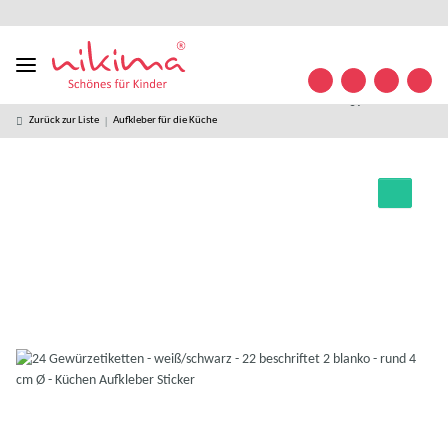
Designed
kostenloser
kostenlose
weltweiter
+49 (0)
Konta
in
Versand ab
Retoure
Versand
35841/
Germany
49 € *
63 32
09
Zurück zur Liste
Aufkleber für die Küche