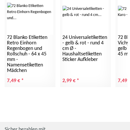
72 Blanko Etiketten
24 Universaletiketten
72 Bl
Retro Einhorn
- gelb & rot - rund 4
Vichy 
Regenbogen und
cm Ø -
gelb g
Rollschuh - 64 x 45
Haushaltsetiketten
45 m
mm -
Sticker Aufkleber
Namensetiketten
Mädchen
7,49 €
*
2,99 €
*
7,49 
Sicher bezahlen mit