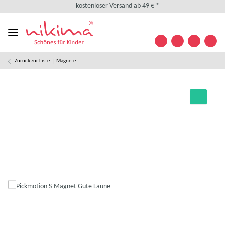
kostenloser Versand ab 49 € *
kostenlose Retoure
weltweiter Versand
+49 (0) 35841/ 63 32 09
Kontakt
Zurück zur Liste
Magnete
Designed in Germany
kostenloser Versand ab 49 € *
kostenlose Retoure
weltweiter Versand
+49 (0) 35841/ 63 32 09
Kontakt