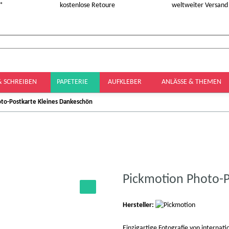
 *
kostenlose Retoure
weltweiter Versand
& SCHREIBEN
PAPETERIE
AUFKLEBER
ANLÄSSE & THEMEN
to-Postkarte Kleines Dankeschön
Pickmotion Photo-P
Hersteller:
Einzigartige Fotografie von interna