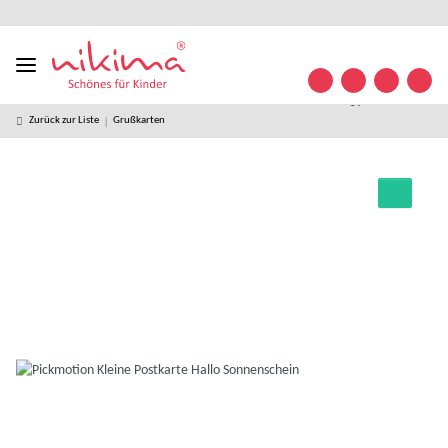
Designed
kostenloser
kostenlose
weltweiter
+49 (0)
Konta
in
Versand ab
Retoure
Versand
35841/
Germany
49 € *
63 32
09
Zurück zur Liste
Grußkarten