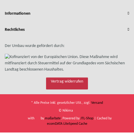
Informationen
Rechtliches
Der Umbau wurde gefördert durch:
Vertrag widerrufen
* Alle Preise inkl. gesetzlicher USt., zzgl.
Versand
© Nikima
with
by
maßarbyte
, Powered by
JTL-Shop
| Cached by
ecomDATA LiteSpeed Cache