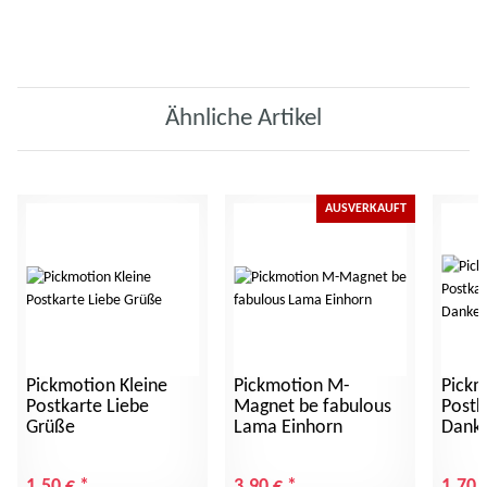
Ähnliche Artikel
AUSVERKAUFT
Pickmotion Kleine
Pickmotion M-
Pickm
Postkarte Liebe
Magnet be fabulous
Postk
Grüße
Lama Einhorn
Dank
1,50 €
*
3,90 €
*
1,70 