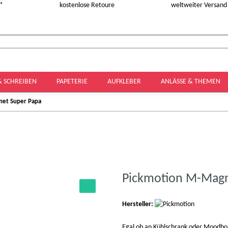
 *
kostenlose Retoure
weltweiter Versand
& SCHREIBEN
PAPETERIE
AUFKLEBER
ANLÄSSE & THEMEN
net Super Papa
Pickmotion M-Magn
Hersteller:
Egal ob an Kühlschrank oder Moodbo