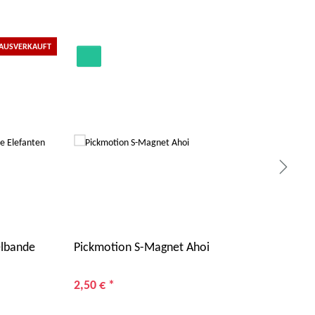
AUSVERKAUFT
elbande
Pickmotion S-Magnet Ahoi
PIC
Abe
2,50 €
*
3,5