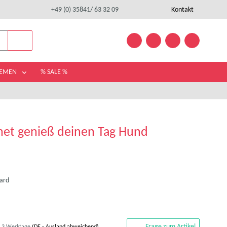
+49 (0) 35841/ 63 32 09
Kontakt
HEMEN
% SALE %
et genieß deinen Tag Hund
ard
Frage zum Artikel
- 3 Werktage
(DE - Ausland abweichend)