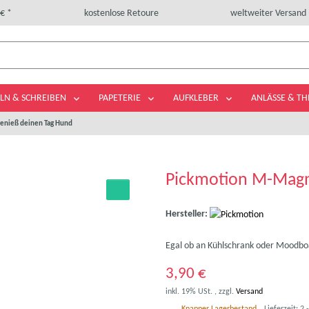
€ *
kostenlose Retoure
weltweiter Versand
LN & SCHREIBEN
PAPETERIE
AUFKLEBER
ANLÄSSE & T
enieß deinen Tag Hund
Pickmotion M-Magn
Hersteller:
Egal ob an Kühlschrank oder Moodbo
3,90 €
inkl. 19% USt. , zzgl.
Versand
Knapper Lagerbestand
Lieferzeit:
2 