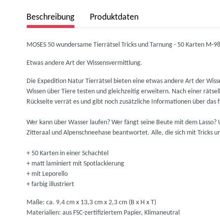
weitere Registerkarten anzeigen
Beschreibung
Produktdaten
MOSES 50 wundersame Tierrätsel Tricks und Tarnung - 50 Karten M-9
Etwas andere Art der Wissensvermittlung.
Die Expedition Natur Tierrätsel bieten eine etwas andere Art der Wiss
Wissen über Tiere testen und gleichzeitig erweitern. Nach einer rätselh
Rückseite verrät es und gibt noch zusätzliche Informationen über das f
Wer kann über Wasser laufen? Wer fängt seine Beute mit dem Lasso?
Zitteraal und Alpenschneehase beantwortet. Alle, die sich mit Tricks 
+ 50 Karten in einer Schachtel
+ matt laminiert mit Spotlackierung
+ mit Leporello
+ farbig illustriert
Maße: ca. 9,4 cm x 13,3 cm x 2,3 cm (B x H x T)
Materialien: aus FSC-zertifiziertem Papier, Klimaneutral