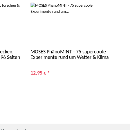
ecken,
MOSES PhänoMINT - 75 supercoole
MOS
 96 Seiten
Experimente rund um Wetter & Klima
Jah
12,95 €
*
5,9