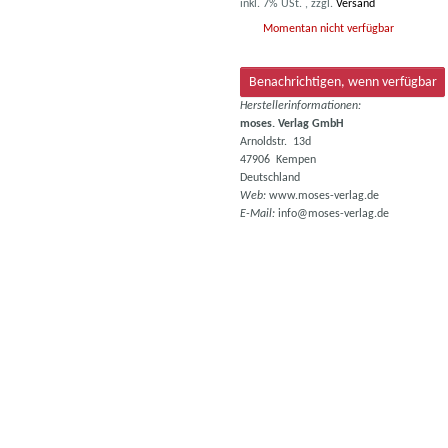
inkl. 7% USt. , zzgl.
Versand
Momentan nicht verfügbar
Benachrichtigen, wenn verfügbar
Herstellerinformationen:
moses. Verlag GmbH
Arnoldstr. 13d
47906 Kempen
Deutschland
Web:
www.moses-verlag.de
E-Mail:
info@moses-verlag.de