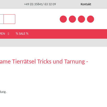
+49 (0) 35841/ 63 32 09
Kontakt
EMEN
% SALE %
e Tierrätsel Tricks und Tarnung -
lung.