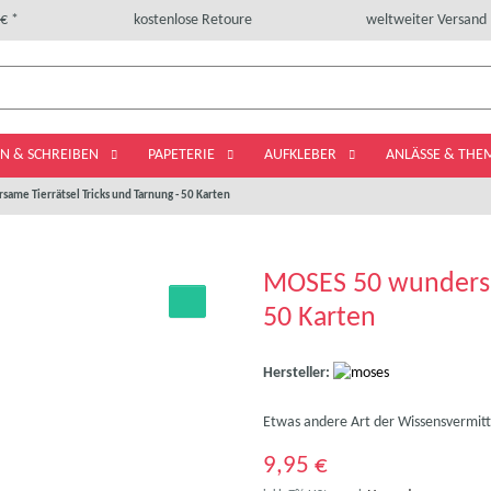
€ *
kostenlose Retoure
weltweiter Versand
LN & SCHREIBEN
PAPETERIE
AUFKLEBER
ANLÄSSE & TH
ame Tierrätsel Tricks und Tarnung - 50 Karten
MOSES 50 wundersam
50 Karten
Hersteller:
Etwas andere Art der Wissensvermitt
9,95 €