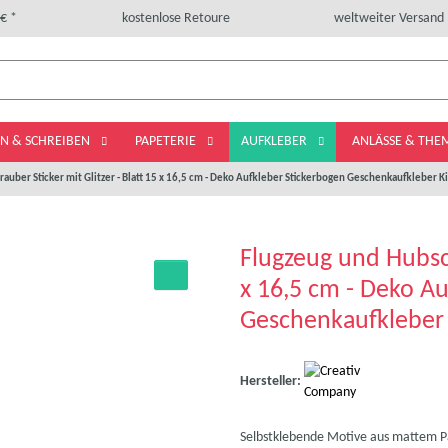
€ *
kostenlose Retoure
weltweiter Versand
LN & SCHREIBEN
PAPETERIE
AUFKLEBER
ANLÄSSE & TH
auber Sticker mit Glitzer - Blatt 15 x 16,5 cm - Deko Aufkleber Stickerbogen Geschenkaufkleber K
Flugzeug und Hubsch
x 16,5 cm - Deko A
Geschenkaufkleber
Hersteller:
Selbstklebende Motive aus mattem Pap