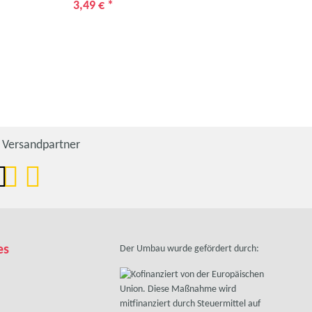
3,49 €
*
18,
Versandpartner
es
Der Umbau wurde gefördert durch: