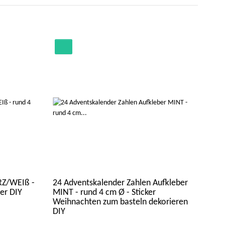
RZ/WEIß -
24 Adventskalender Zahlen Aufkleber
HELE
er DIY
MINT - rund 4 cm Ø - Sticker
Gr.
Weihnachten zum basteln dekorieren
DIY