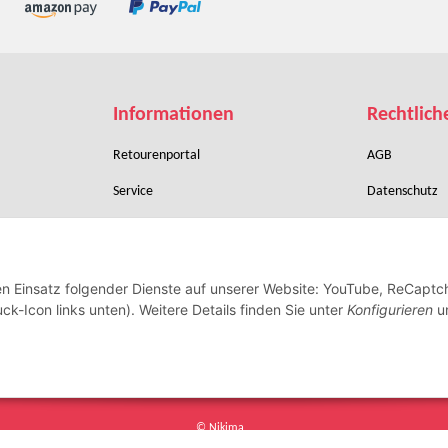
Informationen
Rechtlich
Retourenportal
AGB
Service
Datenschutz
Zahlungsbedingungen
Sitemap
Verpackung & Versand
Batteriegeset
den Einsatz folgender Dienste auf unserer Website: YouTube, ReCaptc
Widerrufsrecht
Impressum
ck-Icon links unten). Weitere Details finden Sie unter
Konfigurieren
un
Vertrag widerrufen
© Nikima