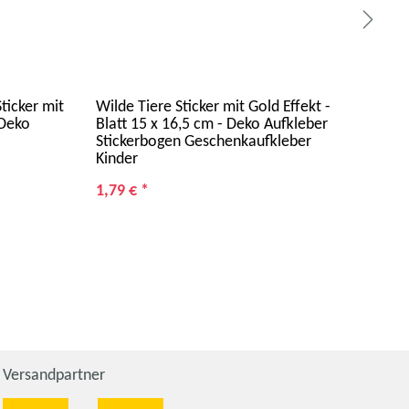
ticker mit
Wilde Tiere Sticker mit Gold Effekt -
Fens
 Deko
Blatt 15 x 16,5 cm - Deko Aufkleber
Sta
Stickerbogen Geschenkaufkleber
Kinder
1,79 €
*
14,
Versandpartner