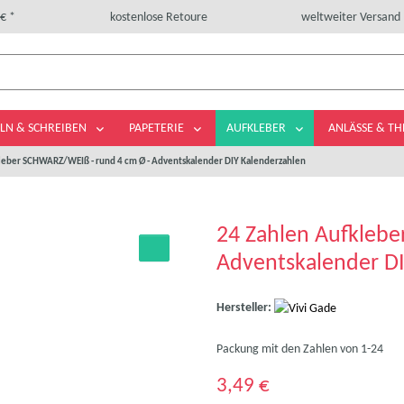
€ *
kostenlose Retoure
weltweiter Versand
LN & SCHREIBEN
PAPETERIE
AUFKLEBER
ANLÄSSE & T
leber SCHWARZ/WEIß - rund 4 cm Ø - Adventskalender DIY Kalenderzahlen
24 Zahlen Aufkleb
Adventskalender DI
Hersteller:
Packung mit den Zahlen von 1-24
3,49 €