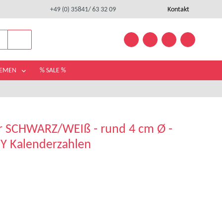
+49 (0) 35841/ 63 32 09
Kontakt
HEMEN
% SALE %
er SCHWARZ/WEIß - rund 4 cm Ø -
Y Kalenderzahlen