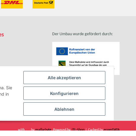
es
Der Umbau wurde gefördert durch:
Alle akzeptieren
zhinweise
ha. Sie
Konfigurieren
d in
Ablehnen
with
by
maßarbyte
, Powered by
JTL-Shop
| Cached by
ecomDATA
LiteSpeed Cache