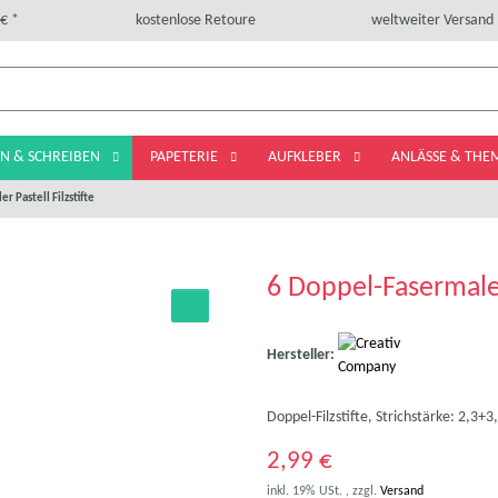
€ *
kostenlose Retoure
weltweiter Versand
LN & SCHREIBEN
PAPETERIE
AUFKLEBER
ANLÄSSE & TH
r Pastell Filzstifte
6 Doppel-Fasermaler 
Hersteller:
Doppel-Filzstifte, Strichstärke: 2,3+
2,99 €
inkl. 19% USt. , zzgl.
Versand