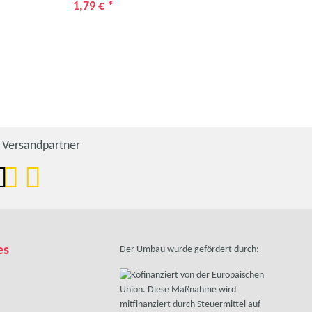
1,79 €
*
1,7
Versandpartner
es
Der Umbau wurde gefördert durch: