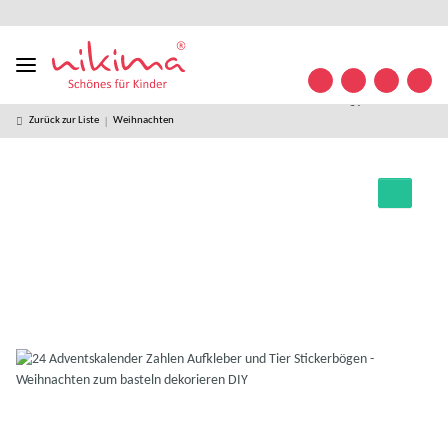
Designed
kostenloser
kostenlose
weltweiter
+49 (0)
Konta
in
Versand ab
Retoure
Versand
35841/
Germany
49 € *
63 32
09
Zurück zur Liste
Weihnachten