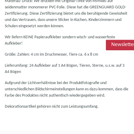
Material/ Druck: Wir drucken mit Original-Tinte von MIMAKI auf
seidenmatter monomerer PVC-Folie. Diese hat die GREENGUARD GOLD-
Zertifizierung. Diese Zertifizierung bietet uns die beruhigende Gewissheit
und das Vertrauen, dass unsere Sticker in Küchen, Kinderzimmern und
Schulen eingesetzt werden können.
Wir liefern KEINE Papieraufkleber sondern wisch- und wasserfeste
Aufkleber!
Newslette
Größe: Zahlen: 4 cm im Druchmesser, Tiere ca. 6 x 8 cm
Lieferumfang: 24 Aufkleber auf 1 A4 Bögen, Tieren, Sterne, u.s.w. auf 3
A4 Bögen
Aufgrund der Lichtverhältnisse bei der Produktfotografie und
unterschiedlichen Bildschirmeinstellungen kann es dazu kommen, dass die
Farbe des Produktes nicht authentisch wiedergegeben wird.
Dekorationsartikel gehören nicht zum Leistungsumfang.