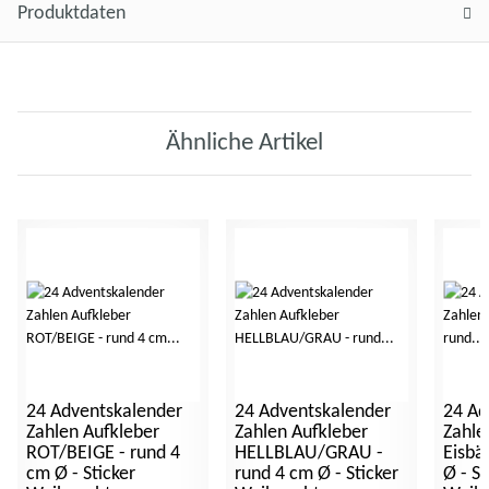
Produktdaten
Ähnliche Artikel
24 Adventskalender
24 Adventskalender
24 Ad
Zahlen Aufkleber
Zahlen Aufkleber
Zahle
ROT/BEIGE - rund 4
HELLBLAU/GRAU -
Eisbä
cm Ø - Sticker
rund 4 cm Ø - Sticker
Ø - St