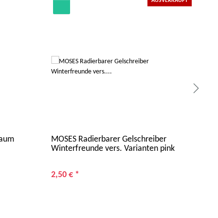
AUSVERKAUFT
baum
MOSES Radierbarer Gelschreiber
TRE
Winterfreunde vers. Varianten pink
Sof
2,50 €
*
4,9