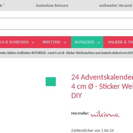
€ *
kostenlose Retoure
weltweiter Versand
LN & SCHREIBEN
PAPETERIE
AUFKLEBER
ANLÄSSE & T
nder Zahlen Aufkleber ROT/BEIGE - rund 4 cm Ø - Sticker Weihnachten zum basteln dekorieren DIY
24 Adventskalender
4 cm Ø - Sticker W
DIY
Hersteller:
Zahlensticker von 1 bis 24