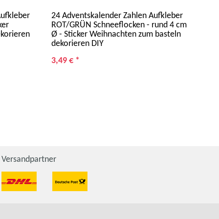
ufkleber
24 Adventskalender Zahlen Aufkleber
24 
ker
ROT/GRÜN Schneeflocken - rund 4 cm
PETR
korieren
Ø - Sticker Weihnachten zum basteln
Wei
dekorieren DIY
DIY
3,49 €
*
3,4
Versandpartner