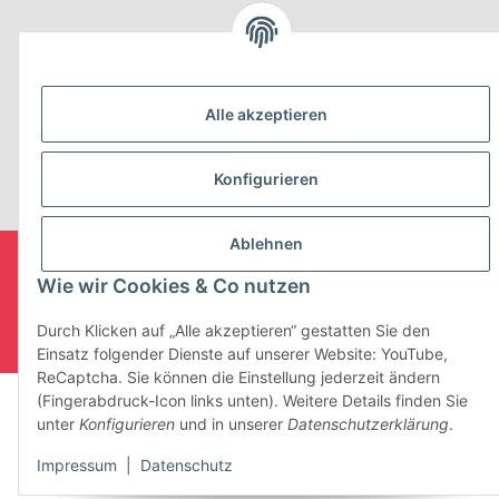
Der Umbau wurde gefördert durch:
Alle akzeptieren
Konfigurieren
Vertrag widerrufen
Ablehnen
* Alle Preise inkl. gesetzlicher USt., zzgl.
Versand
Wie wir Cookies & Co nutzen
© Nikima
with
by
maßarbyte
, Powered by
JTL-Shop
| Cached by
Durch Klicken auf „Alle akzeptieren“ gestatten Sie den
ecomDATA LiteSpeed Cache
Einsatz folgender Dienste auf unserer Website: YouTube,
ReCaptcha. Sie können die Einstellung jederzeit ändern
(Fingerabdruck-Icon links unten). Weitere Details finden Sie
unter
Konfigurieren
und in unserer
Datenschutzerklärung
.
Impressum
|
Datenschutz