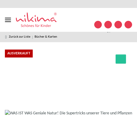
Designed
kostenloser
kostenlose
weltweiter
+49 (0)
Konta
in
Versand ab
Retoure
Versand
35841/
Germany
49 € *
63 32
09
Zurück zur Liste
Bücher & Karten
AUSVERKAUFT