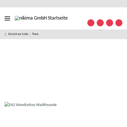
Designed
kostenloser
kostenlose
weltweiter
+49 (0)
Konta
in
Versand ab
Retoure
Versand
35841/
Germany
49 € *
63 32
09
Zurück zur Liste
Tiere