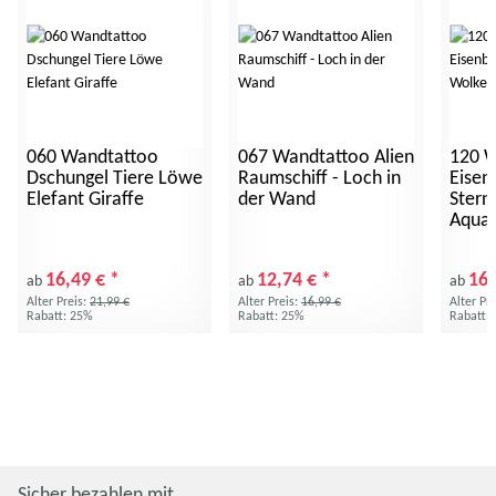
060 Wandtattoo
067 Wandtattoo Alien
120 W
Dschungel Tiere Löwe
Raumschiff - Loch in
Eisen
Elefant Giraffe
der Wand
Stern
Aquar
16,49 €
*
12,74 €
*
16,
ab
ab
ab
Alter Preis:
21,99 €
Alter Preis:
16,99 €
Alter Pr
Rabatt:
25%
Rabatt:
25%
Rabatt:
Sicher bezahlen mit