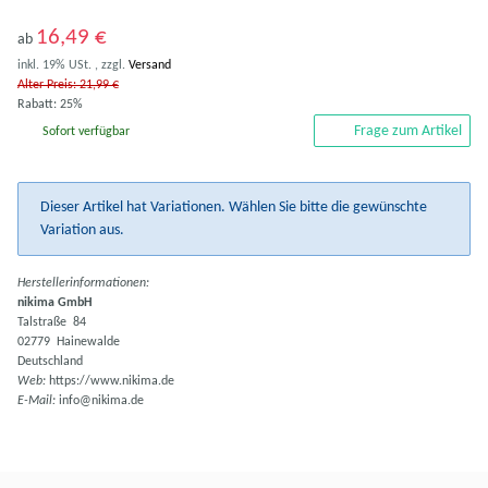
16,49 €
ab
inkl. 19% USt. , zzgl.
Versand
Alter Preis: 21,99 €
Rabatt:
25%
Frage zum Artikel
Sofort verfügbar
x
Dieser Artikel hat Variationen. Wählen Sie bitte die gewünschte
Variation aus.
Herstellerinformationen:
nikima GmbH
Talstraße 84
02779 Hainewalde
Deutschland
Web:
https://www.nikima.de
E-Mail:
info@nikima.de