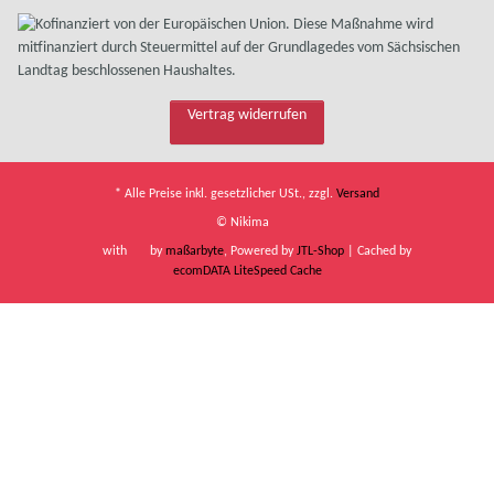
Vertrag widerrufen
* Alle Preise inkl. gesetzlicher USt., zzgl.
Versand
© Nikima
with
by
maßarbyte
, Powered by
JTL-Shop
| Cached by
ecomDATA LiteSpeed Cache