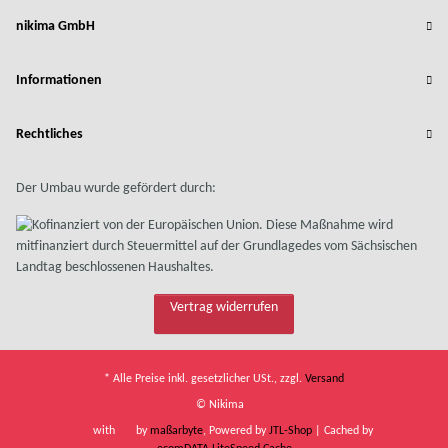
nikima GmbH
Informationen
Rechtliches
Der Umbau wurde gefördert durch:
Vertrag widerrufen
* Alle Preise inkl. gesetzlicher USt., zzgl.
Versand
© Nikima
with
by
maßarbyte
, Powered by
JTL-Shop
| Cached by