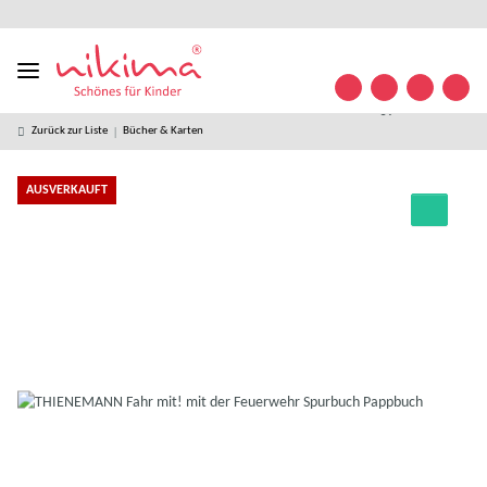
Designed
kostenloser
kostenlose
weltweiter
+49 (0)
Konta
in
Versand ab
Retoure
Versand
35841/
Germany
49 € *
63 32
09
Zurück zur Liste
Bücher & Karten
AUSVERKAUFT