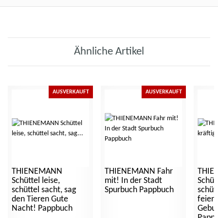
Ähnliche Artikel
AUSVERKAUFT
AUSVERKAUFT
THIENEMANN
THIENEMANN Fahr
THIE
Schüttel leise,
mit! In der Stadt
Schütt
schüttel sacht, sag
Spurbuch Pappbuch
schütt
den Tieren Gute
feiern
Nacht! Pappbuch
Gebur
Papp