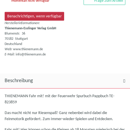
Frage zum Artikel
Momentan nicht verfügbar
Benachrichtigen, wenn verfügbar
Herstellerinformationen:
Thienemann-Esslinger Verlag GmbH
Blumenstr. 36
70182 Stuttgart
Deutschland
Web:
www.thienemann.de
E-Mail:
info@thienemann.de
Beschreibung
THIENEMANN Fahr mit! mit der Feuerwehr Spurbuch Pappbuch TE-
823859
Das macht nicht nur Riesenspaß! Ganz nebenbei wird dabei die
Feinmotorik gefördert. Zum Immer-wieder-Spielen und Entdecken.
Fahr mit! Hier können schon die Kleinen ab 18 Monaten spielerisch bei der