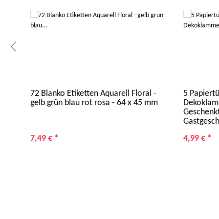
ferde
72 Blanko Etiketten Aquarell Floral -
5 Papiertü
tt
gelb grün blau rot rosa - 64 x 45 mm
Dekoklamm
Geschenkt
Gastgesch
7,49 €
*
4,99 €
*