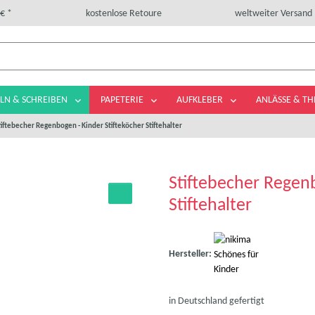
€ *
kostenlose Retoure
weltweiter Versand
LN & SCHREIBEN
PAPETERIE
AUFKLEBER
ANLÄSSE & T
tiftebecher Regenbogen - Kinder Stifteköcher Stiftehalter
Stiftebecher Regenb
Stiftehalter
Hersteller:
in Deutschland gefertigt