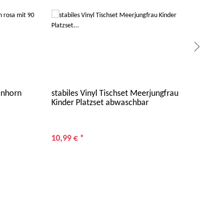
inhorn
stabiles Vinyl Tischset Meerjungfrau
pers
Kinder Platzset abwaschbar
mit
Stif
10,99 €
*
9,9