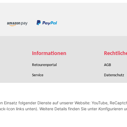
Informationen
Rechtlich
Retourenportal
AGB
Service
Datenschutz
Zahlungsbedingungen
Sitemap
Verpackung & Versand
Batteriegeset
den Einsatz folgender Dienste auf unserer Website: YouTube, ReCaptc
Widerrufsrecht
Impressum
ck-Icon links unten). Weitere Details finden Sie unter
Konfigurieren
un
Vertrag widerrufen