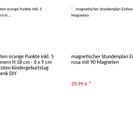
ten orange Punkte inkl. 5
magnetischer Stundenplan E
ern H 18 cm - 6 x 9 cm
rosa mit 90 Magneten
üten Kindergeburtstag
enk DIY
29,99 €
*