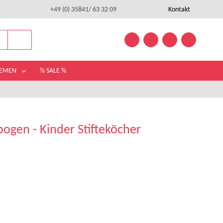
+49 (0) 35841/ 63 32 09
Kontakt
HEMEN
% SALE %
ogen - Kinder Stifteköcher