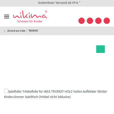
kostenloser Versand ab 49 € *
kostenlose Retoure
weltweiter Versand
+49 (0) 35841/ 63 32 09
Kontakt
Zurück zur Liste
TROFAST
Designed in Germany
kostenloser Versand ab 49 € *
kostenlose Retoure
weltweiter Versand
+49 (0) 35841/ 63 32 09
Kontakt