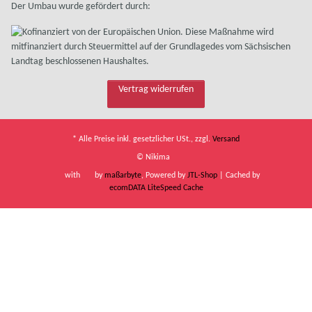
Der Umbau wurde gefördert durch:
Vertrag widerrufen
* Alle Preise inkl. gesetzlicher USt., zzgl.
Versand
© Nikima
with
by
maßarbyte
, Powered by
JTL-Shop
| Cached by
ecomDATA LiteSpeed Cache