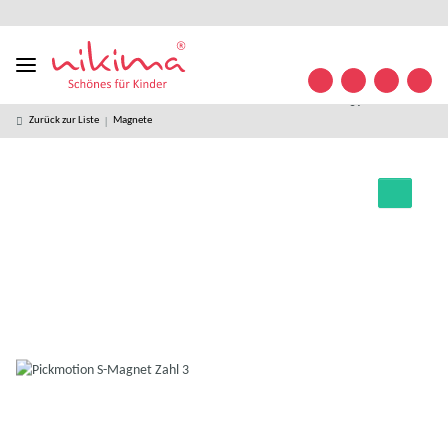
Designed
kostenloser
kostenlose
weltweiter
+49 (0)
Konta
in
Versand ab
Retoure
Versand
35841/
Germany
49 € *
63 32
09
Zurück zur Liste
Magnete