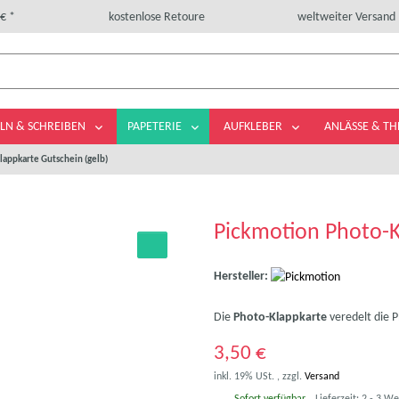
€ *
kostenlose Retoure
weltweiter Versand
LN & SCHREIBEN
PAPETERIE
AUFKLEBER
ANLÄSSE & T
lappkarte Gutschein (gelb)
Pickmotion Photo-K
Hersteller:
Die
Photo-Klappkarte
veredelt die 
3,50 €
inkl. 19% USt. , zzgl.
Versand
Sofort verfügbar
Lieferzeit:
2 - 3 W