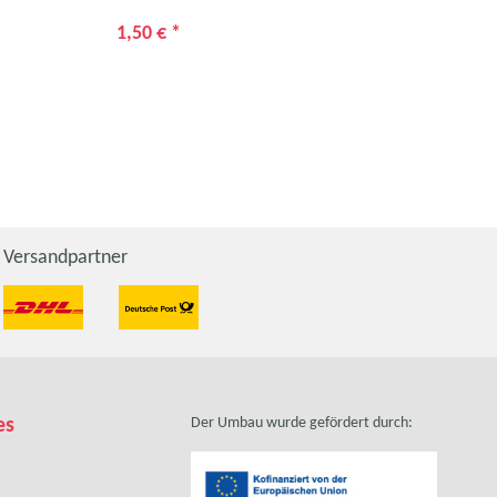
1,50 €
*
3,5
Versandpartner
es
Der Umbau wurde gefördert durch: