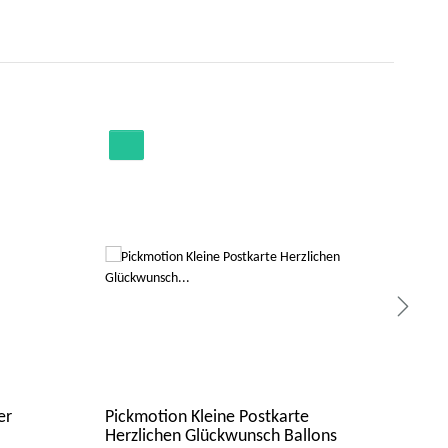
er
Pickmotion Kleine Postkarte
Pic
Herzlichen Glückwunsch Ballons
18 (