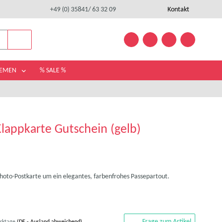
+49 (0) 35841/ 63 32 09
Kontakt
HEMEN
% SALE %
lappkarte Gutschein (gelb)
Photo-Postkarte um ein elegantes, farbenfrohes Passepartout.
Frage zum Artikel
erktage
(DE - Ausland abweichend)