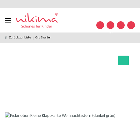
Designed
kostenloser
kostenlose
weltweiter
+49 (0)
Konta
in
Versand ab
Retoure
Versand
35841/
Germany
49 € *
63 32
09
Zurück zur Liste
Grußkarten