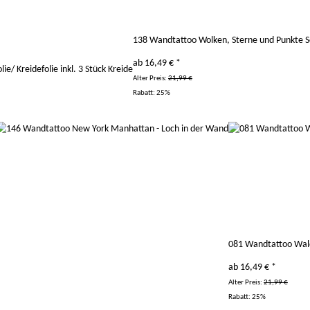
138 Wandtattoo Wolken, Sterne und Punkte Set
ab
16,49 €
*
lie/ Kreidefolie inkl. 3 Stück Kreide
Alter Preis:
21,99 €
Rabatt:
25%
081 Wandtattoo Wal
ab
16,49 €
*
Alter Preis:
21,99 €
Rabatt:
25%