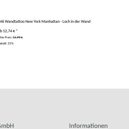
46 Wandtattoo New York Manhattan - Loch in der Wand
ab
12,74 €
*
lter Preis:
16,99 €
abatt:
25%
 GmbH
Informationen