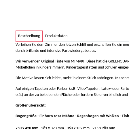
weitere Registerkarten anzeigen
Beschreibung
Produktdaten
Verleihen Sie dem Zimmer den letzen Schliff und erschaffen Sie ein 
durch brillante und intensive Farbwiedergabe aus.
Wir verwenden Original-Tinte von MIMAKI. Diese hat die GREENGUARD G
Möbelfolien in Kinderzimmern, Kindertagesstätten und Schulen einge
Die Motive lassen sich leicht, meist in einem Stück anbringen. Manch
Auf einigen Tapeten oder Farben (z.B. Vlies-Tapeten, Latex- oder Farben
o.ä.) an der zu beklebenden Fläche oder fordern Sie unverbindlich und
Größenübersicht:
Bogengröße - Einhorn rosa Mähne - Regenbogen mit Wolken - Einho
750 x 420 mm
- 281 x 323 mm - 360 x 139 mm - 215 x 283 mm