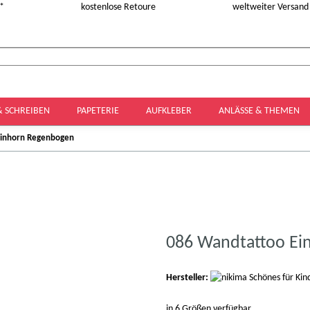
 *
kostenlose Retoure
weltweiter Versand
& SCHREIBEN
PAPETERIE
AUFKLEBER
ANLÄSSE & THEMEN
Einhorn Regenbogen
086 Wandtattoo Ei
Hersteller:
in 6 Größen verfügbar