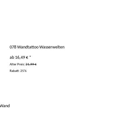
078 Wandtattoo Wasserwelten
ab
16,49 €
*
Alter Preis:
21,99 €
Rabatt:
25%
r Wand