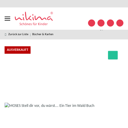
Designed
kostenloser
kostenlose
weltweiter
+49 (0)
Konta
in
Versand ab
Retoure
Versand
35841/
Germany
49 € *
63 32
09
Zurück zur Liste
Bücher & Karten
AUSVERKAUFT