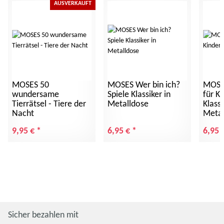
AUSVERKAUFT
MOSES 50
MOSES Wer bin ich?
MOSE
wundersame
Spiele Klassiker in
für Ki
Tierrätsel - Tiere der
Metalldose
Klassi
Nacht
Metal
9,95 €
*
6,95 €
*
6,95 
Sicher bezahlen mit