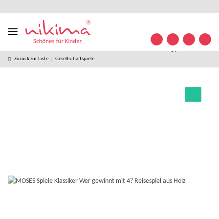
Designed
kostenloser
kostenlose
weltweiter
+49 (0)
Konta
in
Versand ab
Retoure
Versand
35841/
Germany
49 € *
63 32
09
Zurück zur Liste
Gesellschaftspiele