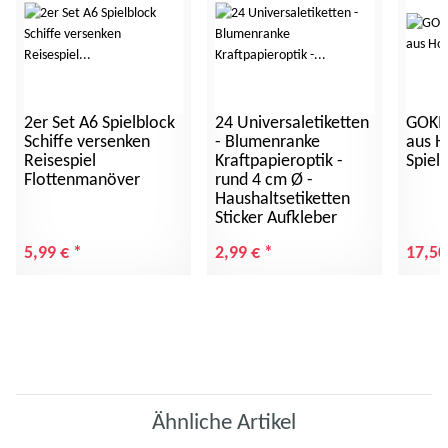
2er Set A6 Spielblock
24 Universaletiketten
GOKI 
Schiffe versenken
- Blumenranke
aus H
Reisespiel
Kraftpapieroptik -
Spiel
Flottenmanöver
rund 4 cm Ø -
Haushaltsetiketten
Sticker Aufkleber
5,99 €
*
2,99 €
*
17,50
Ähnliche Artikel