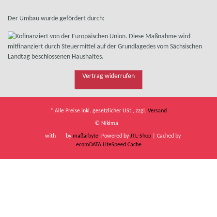
Der Umbau wurde gefördert durch:
Vertrag widerrufen
* Alle Preise inkl. gesetzlicher USt., zzgl.
Versand
© Nikima
with
by
maßarbyte
, Powered by
JTL-Shop
| Cached by
ecomDATA LiteSpeed Cache