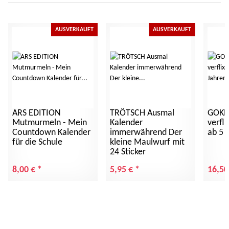
AUSVERKAUFT
AUSVERKAUFT
ARS EDITION
TRÖTSCH Ausmal
GOKI 
Mutmurmeln - Mein
Kalender
verfli
Countdown Kalender
immerwährend Der
ab 5 
für die Schule
kleine Maulwurf mit
24 Sticker
8,00 €
*
5,95 €
*
16,50