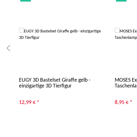
n- &
EUGY 3D Bastelset Giraffe gelb -
MOSES Exp
einzigartige 3D Tierfigur
Taschenl
12,99 €
*
8,95 €
*