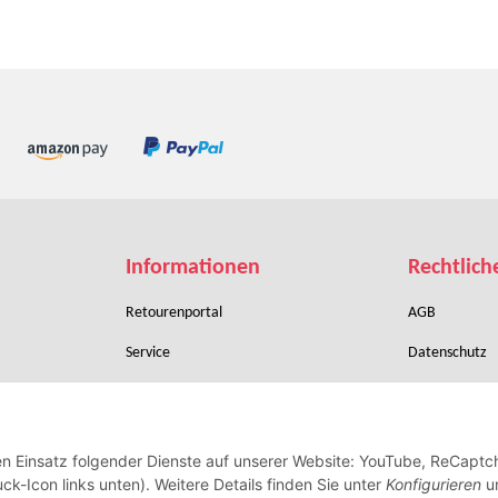
Informationen
Rechtlich
Retourenportal
AGB
Service
Datenschutz
Zahlungsbedingungen
Sitemap
Verpackung & Versand
Batteriegeset
den Einsatz folgender Dienste auf unserer Website: YouTube, ReCaptc
Widerrufsrecht
Impressum
ck-Icon links unten). Weitere Details finden Sie unter
Konfigurieren
un