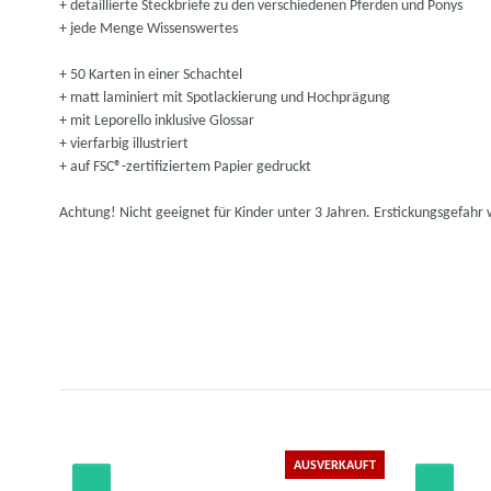
+ detaillierte Steckbriefe zu den verschiedenen Pferden und Ponys
+ jede Menge Wissenswertes
+ 50 Karten in einer Schachtel
+ matt laminiert mit Spotlackierung und Hochprägung
+ mit Leporello inklusive Glossar
+ vierfarbig illustriert
+ auf FSC®-zertifiziertem Papier gedruckt
Achtung! Nicht geeignet für Kinder unter 3 Jahren. Erstickungsgefahr 
KAUFT
AUSVERKAUFT