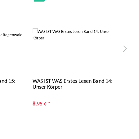
and 15:
WAS IST WAS Erstes Lesen Band 14:
LAMY
Unser Körper
in S
Lila
8,95 €
*
1,3