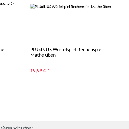
net
PLUxINUS Würfelspiel Rechenspiel
LAMY
Mathe üben
Kuns
202
19,99 €
*
23,
Versandpartner