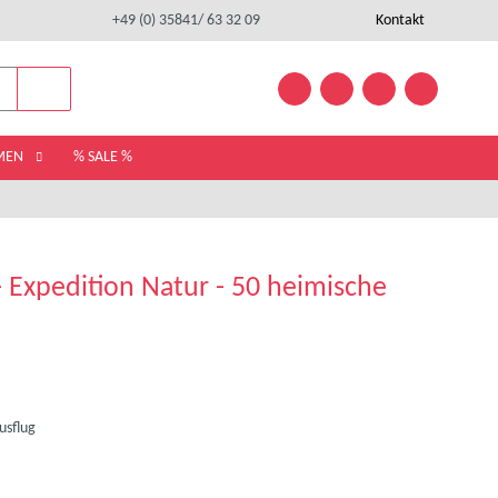
+49 (0) 35841/ 63 32 09
Kontakt
EMEN
% SALE %
 Expedition Natur - 50 heimische
usflug