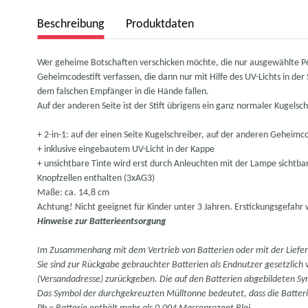
weitere Registerkarten anzeigen
Beschreibung
Produktdaten
Wer geheime Botschaften verschicken möchte, die nur ausgewählte Pe
Geheimcodestift verfassen, die dann nur mit Hilfe des UV-Lichts in de
dem falschen Empfänger in die Hände fallen.
Auf der anderen Seite ist der Stift übrigens ein ganz normaler Kugels
+ 2-in-1: auf der einen Seite Kugelschreiber, auf der anderen Geheimco
+ inklusive eingebautem UV-Licht in der Kappe
+ unsichtbare Tinte wird erst durch Anleuchten mit der Lampe sichtba
Knopfzellen enthalten (3xAG3)
Maße: ca. 14,8 cm
Achtung! Nicht geeignet für Kinder unter 3 Jahren. Erstickungsgefahr 
Hinweise zur Batterieentsorgung
Im Zusammenhang mit dem Vertrieb von Batterien oder mit der Lieferun
Sie sind zur Rückgabe gebrauchter Batterien als Endnutzer gesetzlich 
(Versandadresse) zurückgeben. Die auf den Batterien abgebildeten S
Das Symbol der durchgekreuzten Mülltonne bedeutet, dass die Batteri