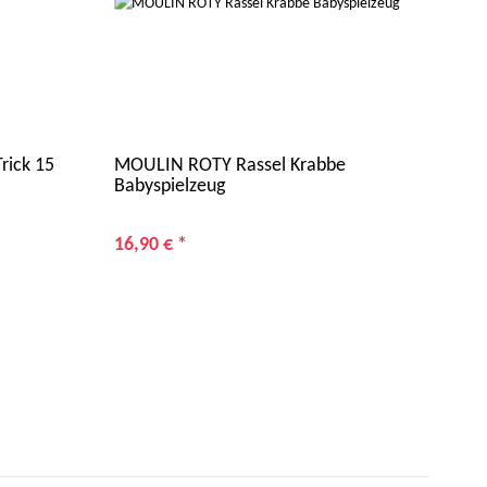
ick 15
MOULIN ROTY Rassel Krabbe
CS 
Babyspielzeug
Par
16,90 €
*
4,9