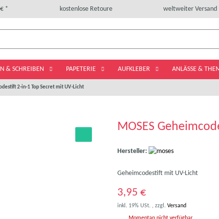
€ *
kostenlose Retoure
weltweiter Versand
LN & SCHREIBEN
PAPETERIE
AUFKLEBER
ANLÄSSE & TH
stift 2-in-1 Top Secret mit UV-Licht
MOSES Geheimcodest
Hersteller:
Geheimcodestift mit UV-Licht
3,95 €
inkl. 19% USt. , zzgl.
Versand
Momentan nicht verfügbar