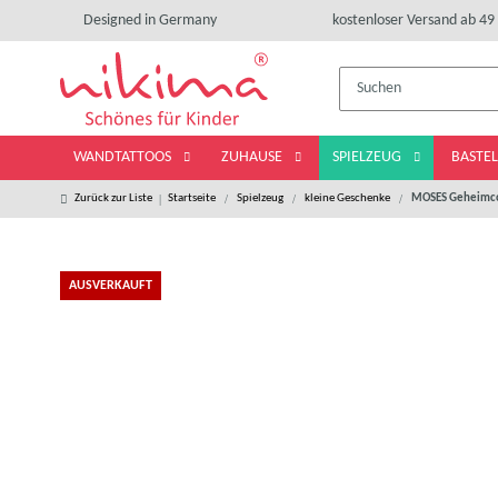
Designed in Germany
kostenloser Versand ab 49 
WANDTATTOOS
ZUHAUSE
SPIELZEUG
BASTE
Zurück zur Liste
Startseite
Spielzeug
kleine Geschenke
MOSES Geheimcode
AUSVERKAUFT