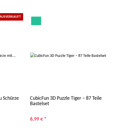
AUSVERKAUFT
u Schürze
CubicFun 3D Puzzle Tiger – 87 Teile
MOSE
Bastelset
sch
6,99 €
*
14,