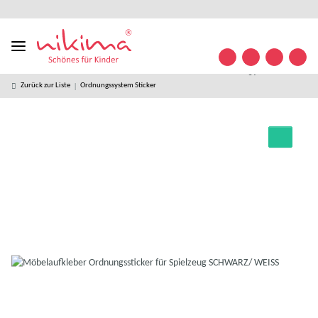
Designed
kostenloser
kostenlose
weltweiter
+49 (0)
Konta
in
Versand ab
Retoure
Versand
35841/
Germany
49 € *
63 32
09
Zurück zur Liste
Ordnungssystem Sticker