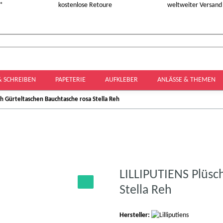
 *
kostenlose Retoure
weltweiter Versand
& SCHREIBEN
PAPETERIE
AUFKLEBER
ANLÄSSE & THEMEN
ch Gürteltaschen Bauchtasche rosa Stella Reh
LILLIPUTIENS Plüsc
Stella Reh
Hersteller: