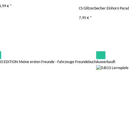
4,99 €
*
CS Glitzerbecher Einhorn Para
7,95 €
*
Ausverkauft