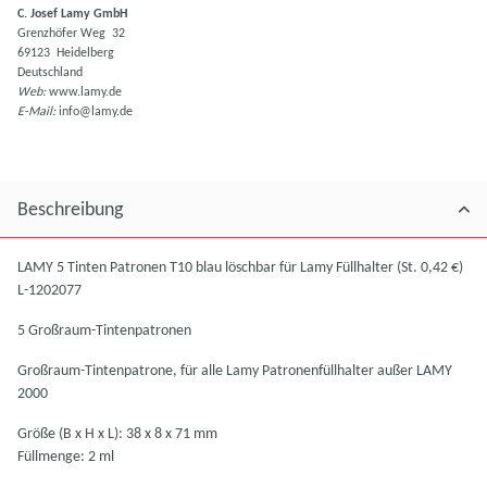
C. Josef Lamy GmbH
Grenzhöfer Weg 32
69123 Heidelberg
Deutschland
Web:
www.lamy.de
E-Mail:
info@lamy.de
Beschreibung
LAMY 5 Tinten Patronen T10 blau löschbar für Lamy Füllhalter (St. 0,42 €)
L-1202077
5 Großraum-Tintenpatronen
Großraum-Tintenpatrone, für alle Lamy Patronenfüllhalter außer LAMY
2000
Größe (B x H x L): 38 x 8 x 71 mm
Füllmenge: 2 ml