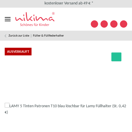
kostenloser Versand ab 49 € *
kostenlose Retoure
weltweiter Versand
+49 (0) 35841/ 63 32 09
Kontakt
Zurück zur Liste
Füller & Füllfederhalter
Designed in Germany
kostenloser Versand ab 49 € *
AUSVERKAUFT
kostenlose Retoure
weltweiter Versand
+49 (0) 35841/ 63 32 09
Kontakt