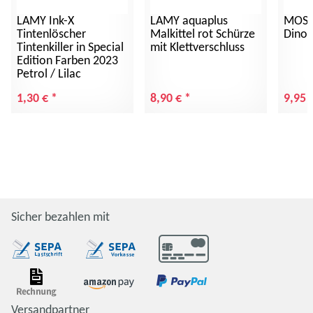
LAMY Ink-X
LAMY aquaplus
MOSES
Tintenlöscher
Malkittel rot Schürze
Dinos
Tintenkiller in Special
mit Klettverschluss
Edition Farben 2023
Petrol / Lilac
1,30 €
*
8,90 €
*
9,95 
Sicher bezahlen mit
Versandpartner