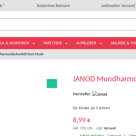
€ *
kostenlose Retoure
weltweiter Versand
LN & SCHREIBEN
PAPETERIE
AUFKLEBER
ANLÄSSE & T
armonika Konfetti bunt Musik
JANOD Mundharmoni
Hersteller:
für Kinder ab 3 Jahren
8,99 €
inkl. 19% USt. , zzgl.
Versand
Sofort verfügbar
Lieferzeit:
2 - 3 W