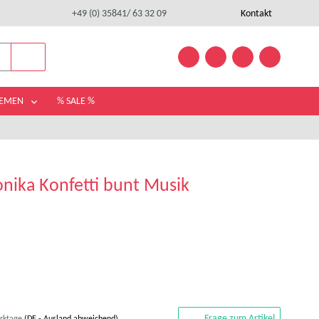
+49 (0) 35841/ 63 32 09
Kontakt
HEMEN
% SALE %
ka Konfetti bunt Musik
Frage zum Artikel
erktage
(DE - Ausland abweichend)