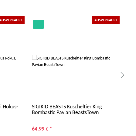
AUSVERKAUFT
AUSVERKAUFT
i Hokus-
SIGIKID BEASTS Kuscheltier King
IDE
Bombastic Pavian BeastsTown
Was
Sili
64,99 €
*
9,9