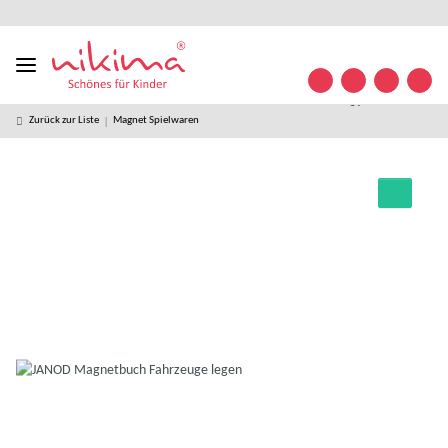
Designed
kostenloser
kostenlose
weltweiter
+49 (0)
Konta
in
Versand ab
Retoure
Versand
35841/
Germany
49 € *
63 32
09
Zurück zur Liste
Magnet Spielwaren