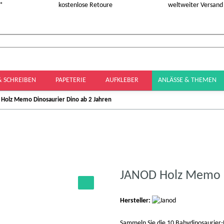
 *
kostenlose Retoure
weltweiter Versand
& SCHREIBEN
PAPETERIE
AUFKLEBER
ANLÄSSE & THEMEN
Holz Memo Dinosaurier Dino ab 2 Jahren
JANOD Holz Memo D
Hersteller:
Sammeln Sie die 10 Babydinosaurier-