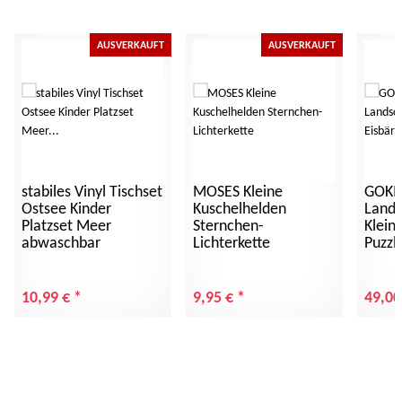
AUSVERKAUFT
AUSVERKAUFT
stabiles Vinyl Tischset
MOSES Kleine
GOKI 
Ostsee Kinder
Kuschelhelden
Lands
Platzset Meer
Sternchen-
Klein
abwaschbar
Lichterkette
Puzzl
10,99 €
*
9,95 €
*
49,00