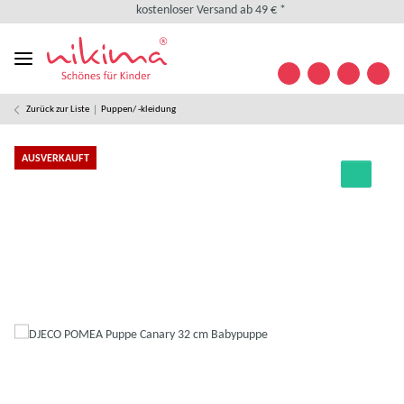
kostenloser Versand ab 49 € *
kostenlose Retoure
weltweiter Versand
+49 (0) 35841/ 63 32 09
Kontakt
Zurück zur Liste
Puppen/ -kleidung
Designed in Germany
kostenloser Versand ab 49 € *
AUSVERKAUFT
kostenlose Retoure
weltweiter Versand
+49 (0) 35841/ 63 32 09
Kontakt