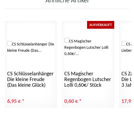
Ähnliche Artikel
AUSVERKAUFT
CS Schlüsselanhänger
CS Magischer
CS Za
Die kleine Freude
Regenbogen Lutscher
Die L
(Das kleine Glück)
Lolli 0,60€/ Stück
3 Jah
6,95 €
*
0,60 €
*
17,95