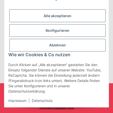
Rechtliches
Alle akzeptieren
Der Umbau wurde gefördert durch:
Konfigurieren
Ablehnen
Wie wir Cookies & Co nutzen
Durch Klicken auf „Alle akzeptieren“ gestatten Sie den
Einsatz folgender Dienste auf unserer Website: YouTube,
Vertrag widerrufen
ReCaptcha. Sie können die Einstellung jederzeit ändern
(Fingerabdruck-Icon links unten). Weitere Details finden
Sie unter
Konfigurieren
und in unserer
* Alle Preise inkl. gesetzlicher USt., zzgl.
Versand
Datenschutzerklärung
.
© Nikima
Impressum
|
Datenschutz
with
by
maßarbyte
, Powered by
JTL-Shop
| Cached by
ecomDATA LiteSpeed Cache