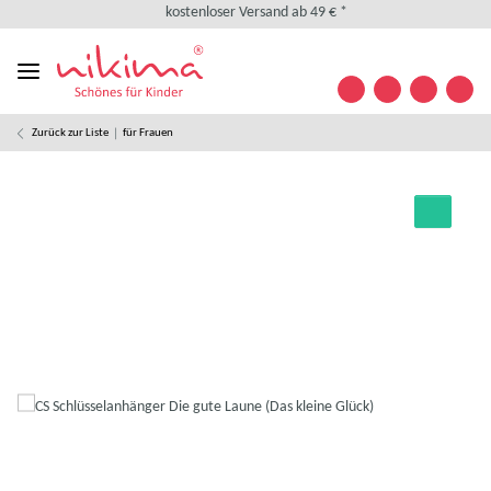
kostenloser Versand ab 49 € *
kostenlose Retoure
weltweiter Versand
+49 (0) 35841/ 63 32 09
Kontakt
Zurück zur Liste
für Frauen
Designed in Germany
kostenloser Versand ab 49 € *
kostenlose Retoure
weltweiter Versand
+49 (0) 35841/ 63 32 09
Kontakt