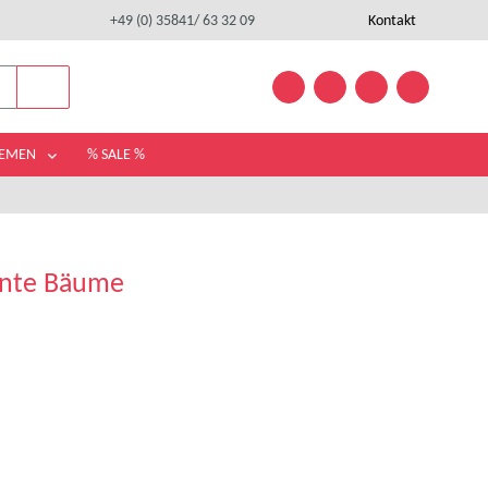
+49 (0) 35841/ 63 32 09
Kontakt
HEMEN
% SALE %
unte Bäume