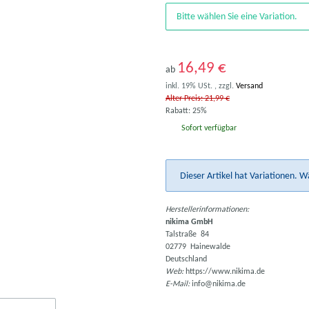
Bitte wählen Sie eine Variation.
16,49 €
ab
inkl. 19% USt. , zzgl.
Versand
Alter Preis: 21,99 €
Rabatt:
25%
Sofort verfügbar
x
Dieser Artikel hat Variationen. W
Herstellerinformationen:
nikima GmbH
Talstraße 84
02779 Hainewalde
Deutschland
Web:
https://www.nikima.de
E-Mail:
info@nikima.de