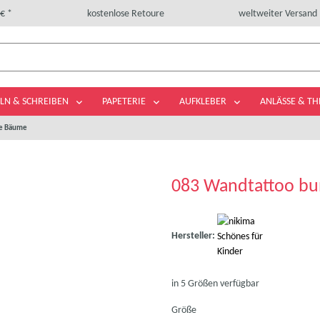
€ *
kostenlose Retoure
weltweiter Versand
LN & SCHREIBEN
PAPETERIE
AUFKLEBER
ANLÄSSE & T
te Bäume
083 Wandtattoo b
Hersteller:
in 5 Größen verfügbar
Größe