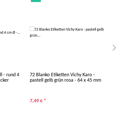
l - rund 4
72 Blanko Etiketten Vichy Karo -
082
icker
pastell gelb grün rosa - 64 x 45 mm
1
ab
Alter 
7,49 €
*
Rabat