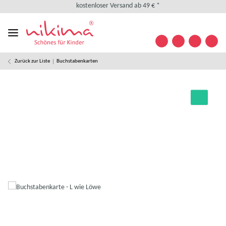
kostenloser Versand ab 49 € *
kostenlose Retoure
weltweiter Versand
+49 (0) 35841/ 63 32 09
Kontakt
Zurück zur Liste
Buchstabenkarten
Designed in Germany
kostenloser Versand ab 49 € *
kostenlose Retoure
weltweiter Versand
+49 (0) 35841/ 63 32 09
Kontakt