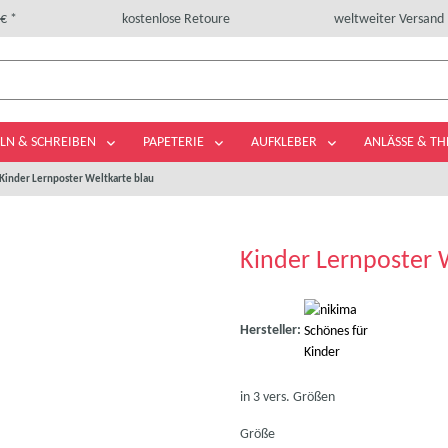
€ *
kostenlose Retoure
weltweiter Versand
LN & SCHREIBEN
PAPETERIE
AUFKLEBER
ANLÄSSE & T
Kinder Lernposter Weltkarte blau
Kinder Lernposter 
Hersteller:
in 3 vers. Größen
Größe