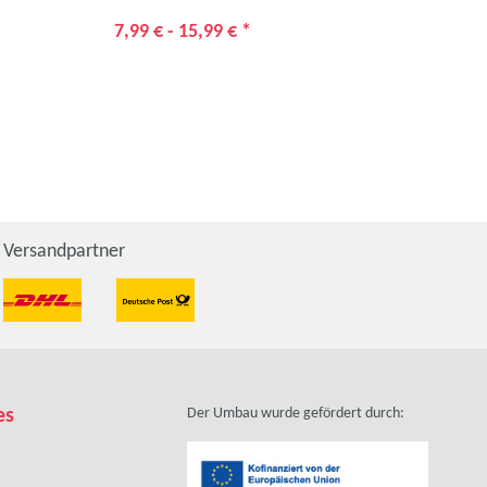
7,99 € -
15,99 €
*
9,9
Versandpartner
es
Der Umbau wurde gefördert durch: