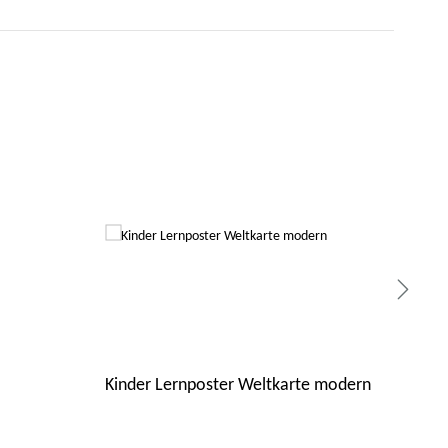
Kinder Lernposter Weltkarte modern
Möb
Spi