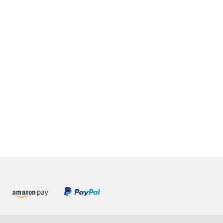
rikflasche
PETIT BOUM Sensorischer
KOSMOS Di
dbottle
Donut Karotten 7 cm |
Mookies a
Sensorik-Ring aus Holz
Greifling Rassel
9,49 €
*
14,99 €
*