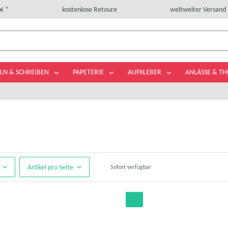
€ *
kostenlose Retoure
weltweiter Versand
LN & SCHREIBEN
PAPETERIE
AUFKLEBER
ANLÄSSE & T
Artikel pro Seite
Sofort verfügbar