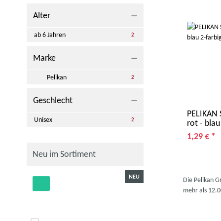
Alter
ab 6 Jahren
Artikel gefunden
2
Marke
Pelikan
Artikel gefunden
2
Geschlecht
PELIKAN S
Unisex
Artikel gefunden
2
rot - blau
1,29 €
*
Neu im Sortiment
KAUFT
NEU
Die Pelikan G
mehr als 12.0