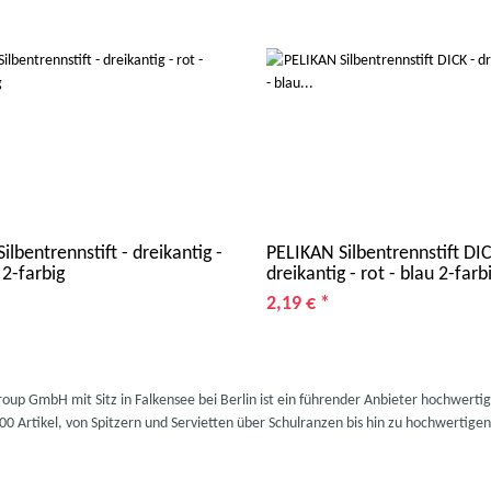
ilbentrennstift - dreikantig -
PELIKAN Silbentrennstift DIC
 2-farbig
dreikantig - rot - blau 2-far
2,19 €
*
NEU
AUSVERKAUFT
roup GmbH mit Sitz in Falkensee bei Berlin ist ein führender Anbieter hochwerti
00 Artikel, von Spitzern und Servietten über Schulranzen bis hin zu hochwertige