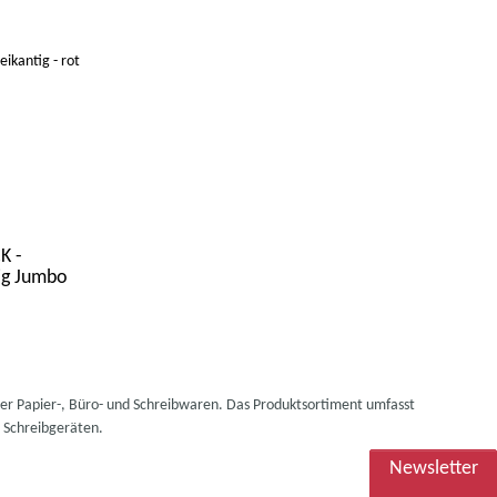
K -
big Jumbo
NEU
NEU
ger Papier-, Büro- und Schreibwaren.
Das Produktsortiment umfasst
n Schreibgeräten.
Newsletter