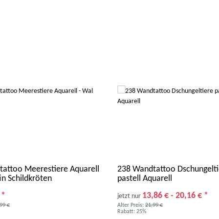
attoo Meerestiere Aquarell
238 Wandtattoo Dschungelti
in Schildkröten
pastell Aquarell
€
*
13,86 € -
20,16 €
*
jetzt nur
99 €
Alter Preis:
21,99 €
Rabatt:
25%