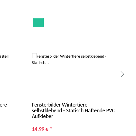
ere
Fensterbilder Wintertiere
216
selbstklebend - Statisch Haftende PVC
2 S
Aufkleber
1
ab
Alter 
14,99 €
*
Rabat