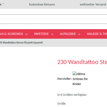
€ *
kostenlose Retoure
weltweiter Versand
LN & SCHREIBEN
PAPETERIE
AUFKLEBER
ANLÄSSE & T
30 Wandtattoo Sterne lila pink Aquarell
230 Wandtattoo Ster
Hersteller:
in 6 Größen verfügbar
Größe