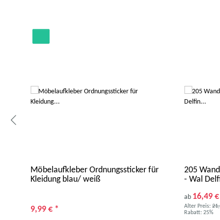
en
Möbelaufkleber Ordnungssticker für
205 Wandt
Kleidung blau/ weiß
- Wal Delf
16,49 
ab
Alter Preis:
21,
9,99 €
*
Rabatt:
25%