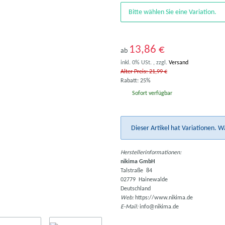
Bitte wählen Sie eine Variation.
13,86 €
ab
inkl. 0% USt. , zzgl.
Versand
Alter Preis: 21,99 €
Rabatt:
25%
Sofort verfügbar
x
Dieser Artikel hat Variationen. W
Herstellerinformationen:
nikima GmbH
Talstraße 84
02779 Hainewalde
Deutschland
Web:
https://www.nikima.de
E-Mail:
info@nikima.de