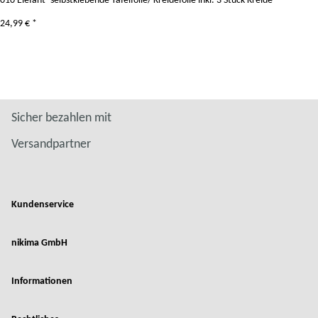
010 Elefant- selbstklebende Tafelfolie/ Kreidefolie inkl. 3 Stück Kreide
24,99 €
*
Sicher bezahlen mit
Versandpartner
Kundenservice
nikima GmbH
Informationen