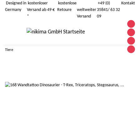
Designed in
kostenloser
kostenlose
+49 (0)
Kontakt
Germany
Versand ab 49 €
Retoure
weltweiter
35841/ 63 32
*
Versand
09
Tiere