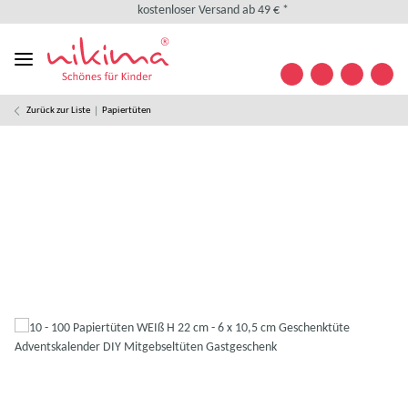
kostenloser Versand ab 49 € *
kostenlose Retoure
weltweiter Versand
+49 (0) 35841/ 63 32 09
Kontakt
Zurück zur Liste
Papiertüten
Designed in Germany
kostenloser Versand ab 49 € *
kostenlose Retoure
weltweiter Versand
+49 (0) 35841/ 63 32 09
Kontakt