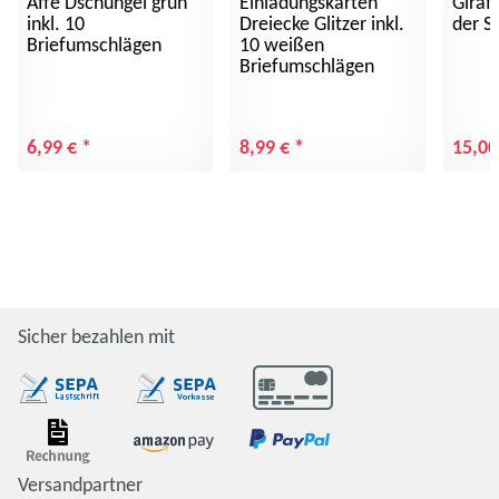
Affe Dschungel grün
Einladungskarten
Giraff
inkl. 10
Dreiecke Glitzer inkl.
der S
Briefumschlägen
10 weißen
Briefumschlägen
6,99 €
*
8,99 €
*
15,00
Sicher bezahlen mit
Versandpartner