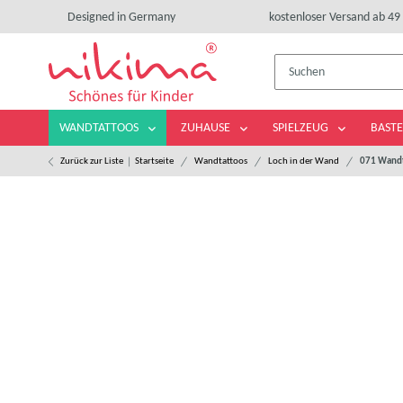
Designed in Germany
kostenloser Versand ab 49 
WANDTATTOOS
ZUHAUSE
SPIELZEUG
BASTE
Zurück zur Liste
Startseite
Wandtattoos
Loch in der Wand
071 Wandt