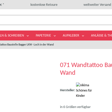
€ *
kostenlose Retoure
weltweiter Versand
LN & SCHREIBEN
PAPETERIE
AUFKLEBER
ANLÄSSE & T
attoo Baustelle Bagger LKW - Loch in der Wand
071 Wandtattoo Bau
Wand
Hersteller:
in 6 Größen verfügbar