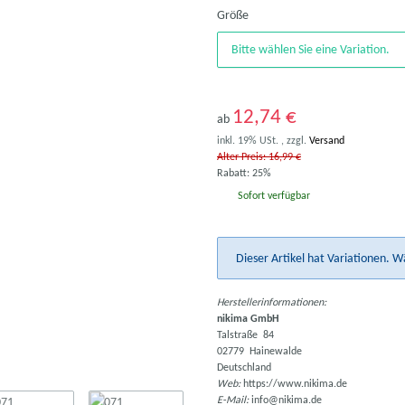
Größe
Bitte wählen Sie eine Variation.
12,74 €
ab
inkl. 19% USt. , zzgl.
Versand
Alter Preis: 16,99 €
Rabatt:
25%
Sofort verfügbar
x
Dieser Artikel hat Variationen. W
Herstellerinformationen:
nikima GmbH
Talstraße 84
02779 Hainewalde
Deutschland
Web:
https://www.nikima.de
E-Mail:
info@nikima.de