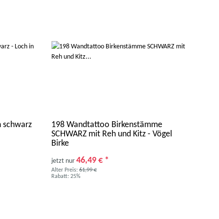
 schwarz
198 Wandtattoo Birkenstämme
059
SCHWARZ mit Reh und Kitz - Vögel
Fis
Birke
46,49 €
*
1
jetzt nur
ab
Alter Preis:
61,99 €
Alter 
Rabatt:
25%
Rabat