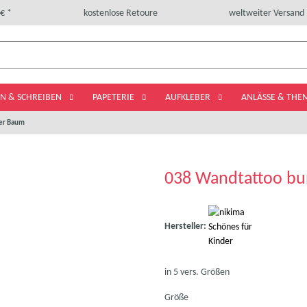
€ *
kostenlose Retoure
weltweiter Versand
LN & SCHREIBEN
PAPETERIE
AUFKLEBER
ANLÄSSE & TH
er Baum
038 Wandtattoo bu
Hersteller:
in 5 vers. Größen
Größe