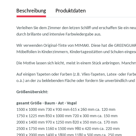
weitere Registerkarten anzeigen
Beschreibung
Produktdaten
Verleihen Sie dem Zimmer den letzen Schliff und erschaffen Sie ein 
durch brillante und intensive Farbwiedergabe aus.
Wir verwenden Original-Tinte von MIMAKI. Diese hat die GREENGUARD G
Möbelfolien in Kinderzimmern, Kindertagesstätten und Schulen einge
Die Motive lassen sich leicht, meist in einem Stück anbringen. Manch
Auf einigen Tapeten oder Farben (z.B. Vlies-Tapeten, Latex- oder Farben
o.ä.) an der zu beklebenden Fläche oder fordern Sie unverbindlich und
Größenübersicht:
gesamt Größe - Baum - Ast - Vogel
1500 x 1000 mm 730 x 930 mm 615 x 260 mm ca. 120 mm
1750 x 1225 mm 850 x 1000 mm 720 x 300 mm ca. 150 mm
2000 x 1400 mm 970 x 1250 mm 820 x 350 mm ca. 170 mm
2500 x 1750 mm 1160 x 1500 mm 980 x 420 mm ca. 220 mm
2900 x 2000 mm 1400 x 1800 mm 1180 x 500 mm ca. 250 mm