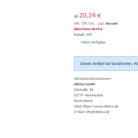
20,24 €
ab
inkl. 19% USt. , zzgl.
Versand
Alter Preis: 26,99 €
Rabatt:
25%
Sofort verfügbar
x
Dieser Artikel hat Variationen. W
Herstellerinformationen:
nikima GmbH
Talstraße 84
02779 Hainewalde
Deutschland
Web:
https://www.nikima.de
E-Mail:
info@nikima.de